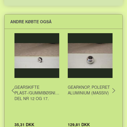
ANDRE KØBTE OGSÅ
GEARSKIFTE
GEARKNOP, POLERET
NA
PLAST-/GUMMIBØSNING.
ALUMINIUM (MASSIV)
AL
DEL NR 12 OG 17.
AF
RE
HV
VE
35,31 DKK
129,81 DKK
12