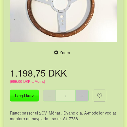
Zoom
1.198,75 DKK
(
959,00 DKK
u/Moms
)
Læg i kurv
Rattet passer til 2CV, Méhari, Dyane o.a. A-modeller ved at
montere en navplade - se nr. A1.7738