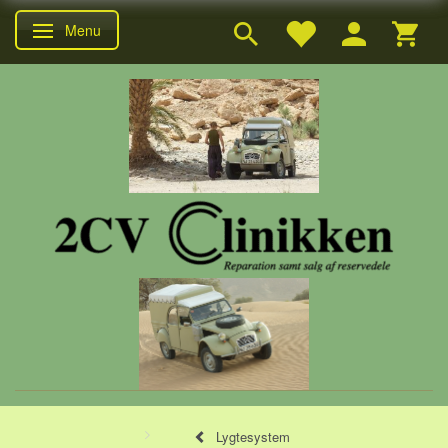
Menu
Skifte navigation
Lygtesystem