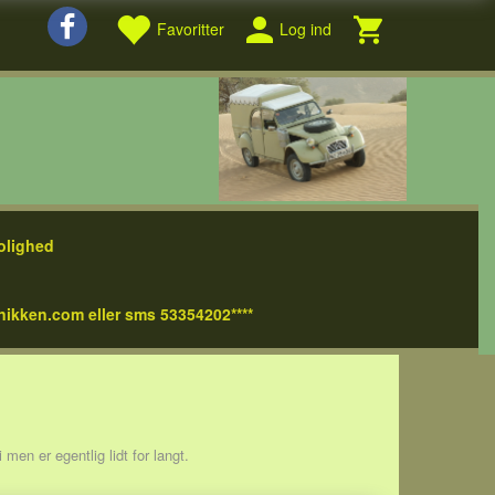
Favoritter
Log ind
olighed
nikken.com eller sms 53354202****
en er egentlig lidt for langt.