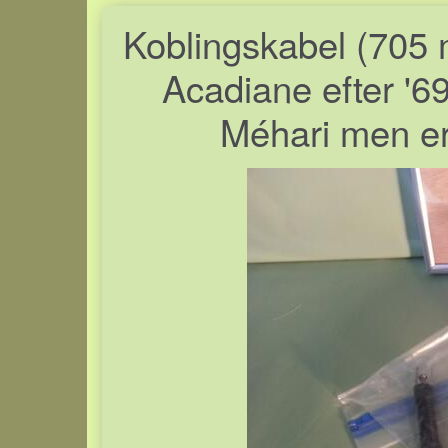
Koblingskabel (705 
Acadiane efter '6
Méhari men er e