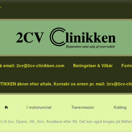
å email: 2cv@2cv-clinikken.com
Betingelser & Vilkår
Fortr
TIKKEN åbner efter aftale. Kontakt os enten pr. mail: 2cv@2cv-cli
I motorrummet
Transmission
Kobling
 til 2cv, Dyane, AK, Ami, Acadiane efter '69. Det kan også bruges på Méhari m