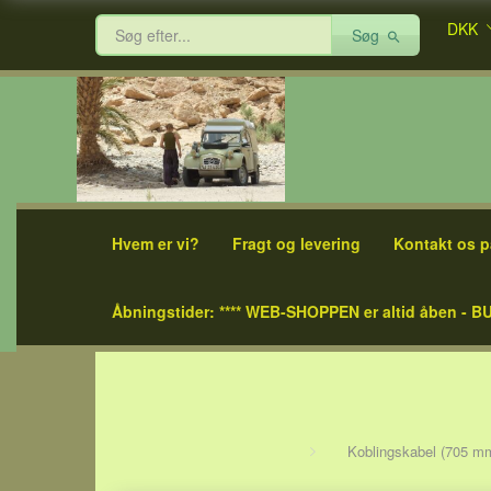
DKK
Søg
Hvem er vi?
Fragt og levering
Kontakt os p
Åbningstider: **** WEB-SHOPPEN er altid åben - BU
Koblingskabel (705 mm)