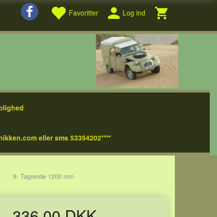
Favoritter
Log ind
olighed
nikken.com eller sms 53354202****
9. Tagrende 1200 mm
336,00 DKK