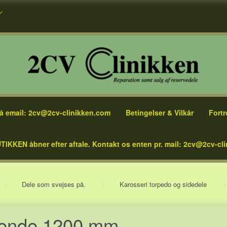
å email: 2cv@2cv-clinikken.com
Betingelser & Vilkår
Fortr
TIKKEN åbner efter aftale. Kontakt os enten pr. mail: 2cv@2cv-cli
Dele som svejses på.
Karosseri torpedo og sidedele
rende 1200 mm