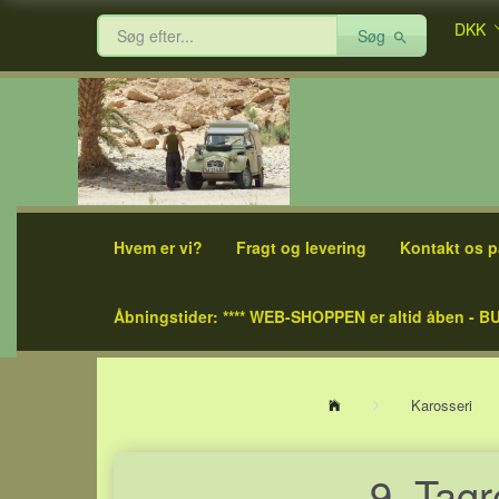
DKK
Søg
Hvem er vi?
Fragt og levering
Kontakt os p
Åbningstider: **** WEB-SHOPPEN er altid åben - BU
Karosseri
9. Tag