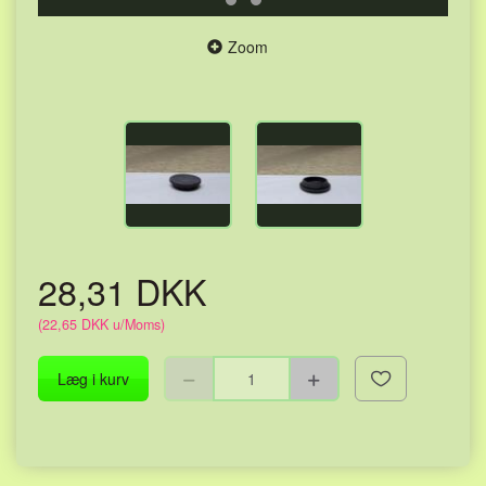
Zoom
28,31 DKK
(
22,65 DKK
u/Moms
)
Læg i kurv