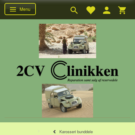
Menu
Skifte navigation
Karosseri bunddele