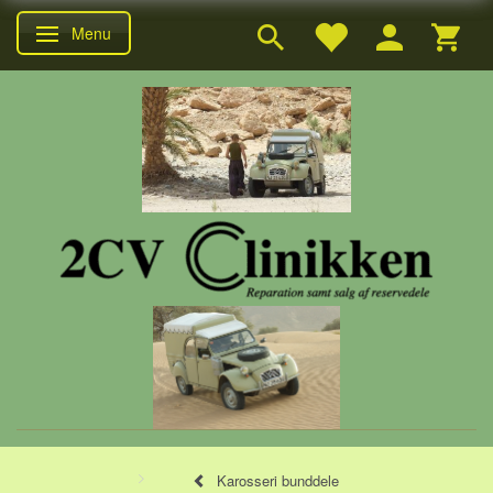
Menu
Skifte navigation
Karosseri bunddele