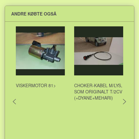
ANDRE KØBTE OGSÅ
VISKERMOTOR 81>
CHOKER-KABEL M/LYS,
BL
SOM ORIGINALT T/2CV
2C
(+DYANE+MEHARI)