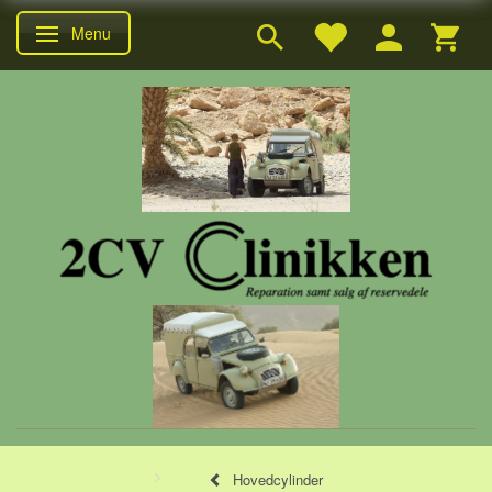
Menu
Skifte navigation
Hovedcylinder