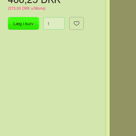
(
373,00 DKK
u/Moms
)
Læg i kurv