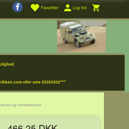
Favoritter
Log ind
olighed
nikken.com eller sms 53354202****
 væske og tromlebremser.
466,25 DKK