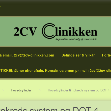
å email: 2cv@2cv-clinikken.com
Betingelser & Vilkår
Fortr
TIKKEN åbner efter aftale. Kontakt os enten pr. mail: 2cv@2cv-cli
Hovedcylinder
Hovedcylinder til tokreds system og DOT 4
l tokreds system og DOT 4