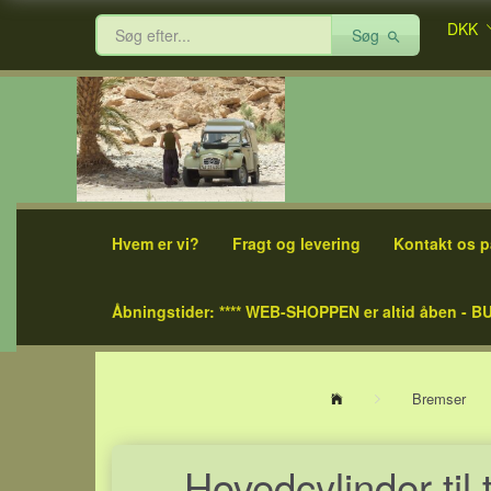
DKK
Søg
Hvem er vi?
Fragt og levering
Kontakt os p
Åbningstider: **** WEB-SHOPPEN er altid åben - BU
Bremser
Hovedcylinder ti