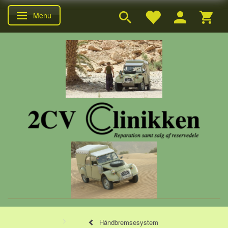
Menu
Skifte navigation
Håndbremsesystem