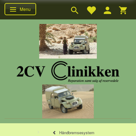
Menu
Skifte navigation
Håndbremsesystem