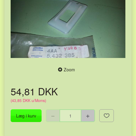
Zoom
54,81 DKK
(
43,85 DKK
u/Moms
)
Læg i kurv