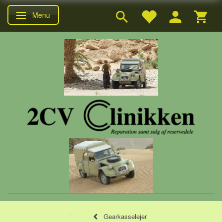
Menu
Skifte navigation
Gearkasselejer