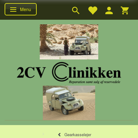
Menu
Skifte navigation
Gearkasselejer