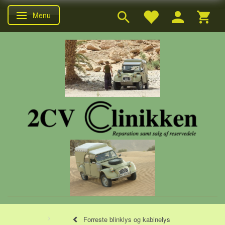
Menu
Skifte navigation
Forreste blinklys og kabinelys