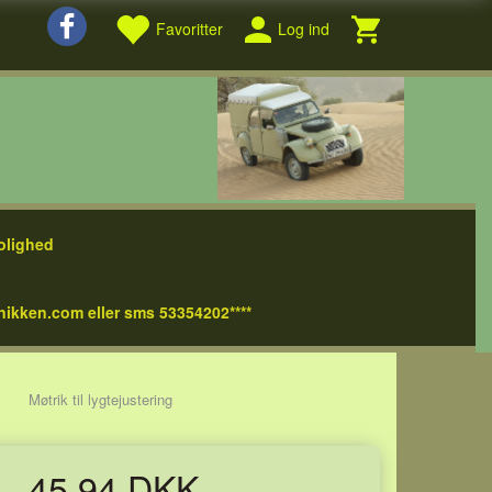
Favoritter
Log ind
olighed
nikken.com eller sms 53354202****
Møtrik til lygtejustering
45,94 DKK