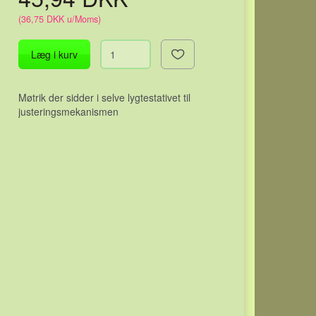
(
36,75 DKK
u/Moms
)
Læg i kurv
Møtrik der sidder i selve lygtestativet til
justeringsmekanismen