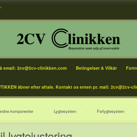
å email: 2cv@2cv-clinikken.com
Betingelser & Vilkår
Fortr
TIKKEN åbner efter aftale. Kontakt os enten pr. mail: 2cv@2cv-cli
bundne komponenter
Lygtesystem
Forlygtesystem
il lygtejustering