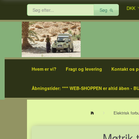
DKK
Søg
Hvem er vi?
Fragt og levering
Kontakt os p
Åbningstider: **** WEB-SHOPPEN er altid åben - BU
Elektrisk for
Møtrik t