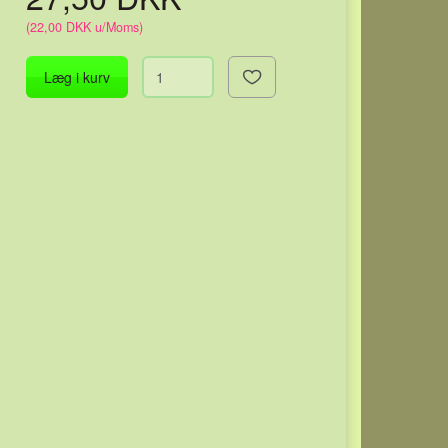
(
22,00 DKK
u/Moms
)
Læg i kurv