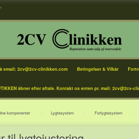
å email: 2cv@2cv-clinikken.com
Betingelser & Vilkår
Fortr
TIKKEN åbner efter aftale. Kontakt os enten pr. mail: 2cv@2cv-cli
ndne komponenter
Lygtesystem
Forlygtesystem
 til lygtejustering