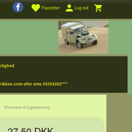
Favoritter
Log ind
olighed
nikken.com eller sms 53354202****
Afstandrør til lygtejustering
27,50 DKK