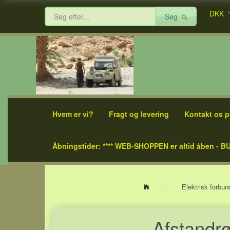
DKK
Søg
Hvem er vi?
Fragt og levering
Kontakt os p
Åbningstider: **** WEB-SHOPPEN er altid åben - BU
Elektrisk forbu
Afstandrør