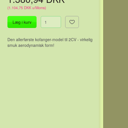
(
1.104,75 DKK
u/Moms
)
Læg i kurv
Den allerførste kofanger-model til 2CV - virkelig
smuk aerodynamisk form!