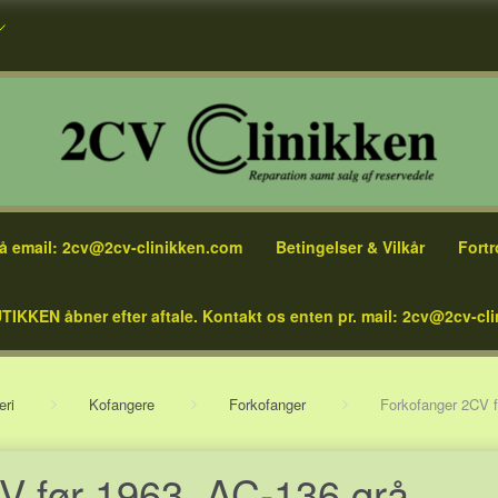
å email: 2cv@2cv-clinikken.com
Betingelser & Vilkår
Fortr
TIKKEN åbner efter aftale. Kontakt os enten pr. mail: 2cv@2cv-cli
eri
Kofangere
Forkofanger
Forkofanger 2CV f
V før 1963, AC-136 grå