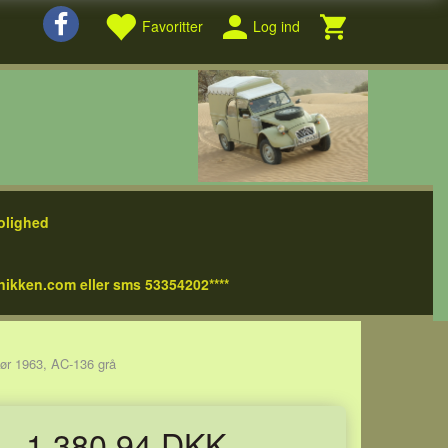
Favoritter
Log ind
olighed
nikken.com eller sms 53354202****
ør 1963, AC-136 grå
1.380,94 DKK