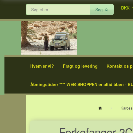
DKK
Søg
Hvem er vi?
Fragt og levering
Kontakt os p
Åbningstider: **** WEB-SHOPPEN er altid åben - BU
Kaross
Forkofanger 2C