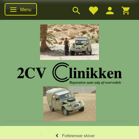
Menu
Skifte navigation
Forbremser skiver