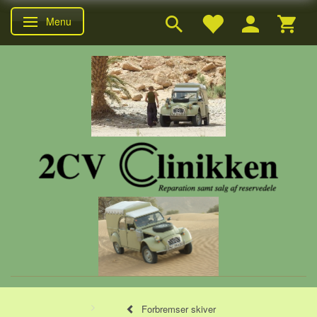
Menu
Skifte navigation
Forbremser skiver