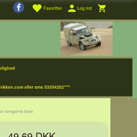
Favoritter
Log ind
olighed
nikken.com eller sms 53354202****
for svingarme foran
49,69 DKK