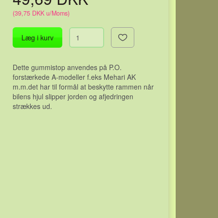
(
39,75 DKK
u/Moms
)
Læg i kurv
Dette gummistop anvendes på P.O.
forstærkede A-modeller f.eks Mehari AK
m.m.det har til formål at beskytte rammen når
bilens hjul slipper jorden og afjedringen
strækkes ud.