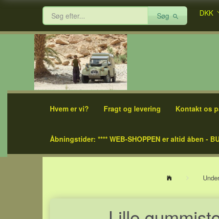
DKK
Søg
Hvem er vi?
Fragt og levering
Kontakt os p
Åbningstider: **** WEB-SHOPPEN er altid åben - BU
Unde
Lille gummist