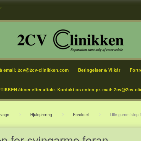
å email: 2cv@2cv-clinikken.com
Betingelser & Vilkår
Fortr
TIKKEN åbner efter aftale. Kontakt os enten pr. mail: 2cv@2cv-cli
rvogn
Hjulophæng
Foraksel
Lille gummistop 
op for svingarme foran