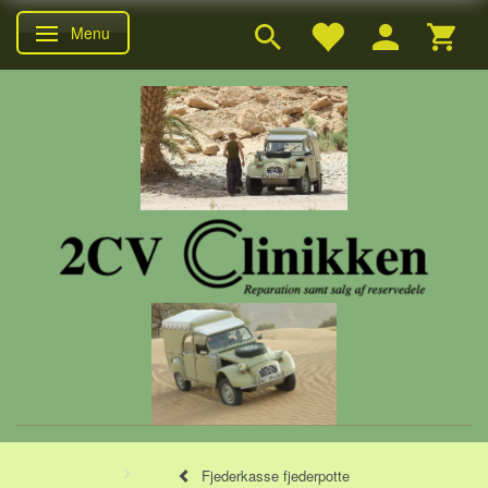
Menu
Skifte navigation
Fjederkasse fjederpotte