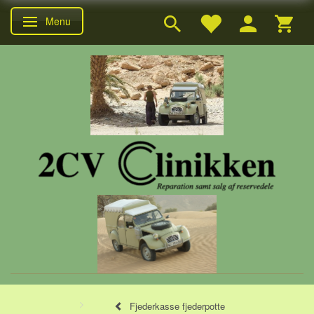
Menu
Skifte navigation
Fjederkasse fjederpotte