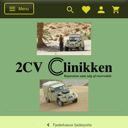
Menu
Skifte navigation
Fjederkasse fjederpotte