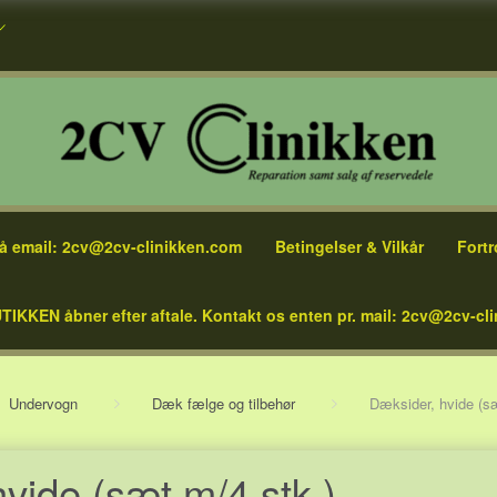
å email: 2cv@2cv-clinikken.com
Betingelser & Vilkår
Fortr
TIKKEN åbner efter aftale. Kontakt os enten pr. mail: 2cv@2cv-cli
Undervogn
Dæk fælge og tilbehør
Dæksider, hvide (sæ
vide (sæt m/4 stk.)