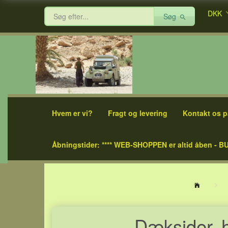
DKK
Søg
Hvem er vi?
Fragt og levering
Kontakt os p
Åbningstider: **** WEB-SHOPPEN er altid åben - BU
Dæksider, h