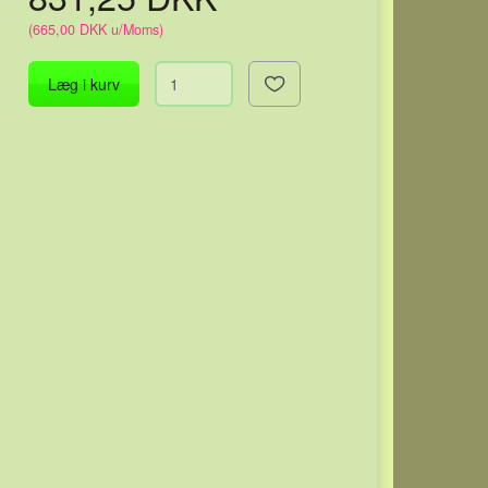
(
665,00 DKK
u/Moms
)
Læg i kurv