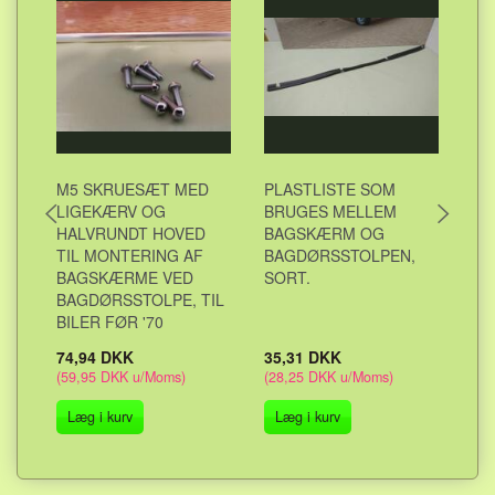
M5 SKRUESÆT MED
PLASTLISTE SOM
AL
LIGEKÆRV OG
BRUGES MELLEM
BA
HALVRUNDT HOVED
BAGSKÆRM OG
OV
TIL MONTERING AF
BAGDØRSSTOLPEN,
KA
BAGSKÆRME VED
SORT.
BAGDØRSSTOLPE, TIL
BILER FØR '70
74,94 DKK
35,31 DKK
10
(
59,95 DKK
u/Moms
)
(
28,25 DKK
u/Moms
)
(
82
Læg i kurv
Læg i kurv
L