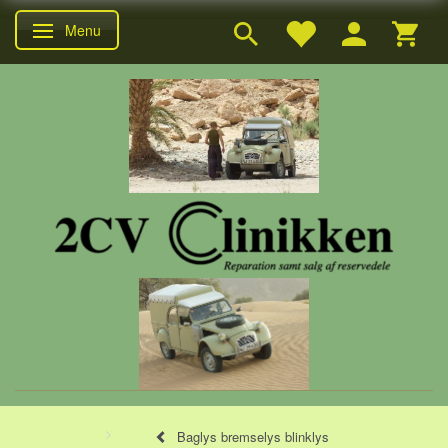
Menu
Skifte navigation
Baglys bremselys blinklys