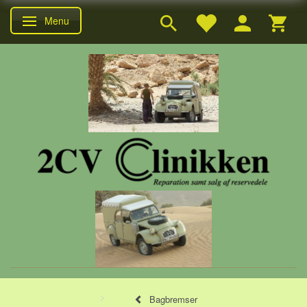
Menu
Skifte navigation
Bagbremser