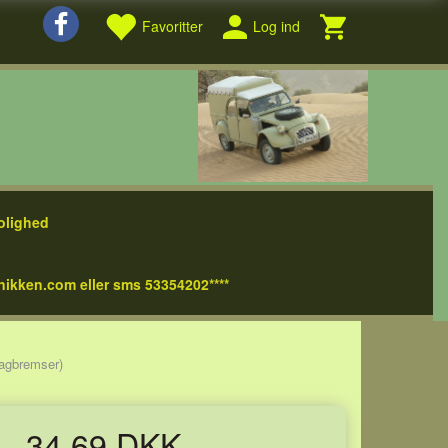
Favoritter
Log ind
olighed
nikken.com eller sms 53354202****
bagbremser)
34,69 DKK