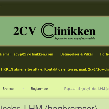
å email: 2cv@2cv-clinikken.com
Betingelser & Vilkår
Fortr
TIKKEN åbner efter aftale. Kontakt os enten pr. mail: 2cv@2cv-cli
Bremser
Bagbremser
Rep.sæt til hjulcylinder, LHM (
ylinder, LHM (bagbremser)