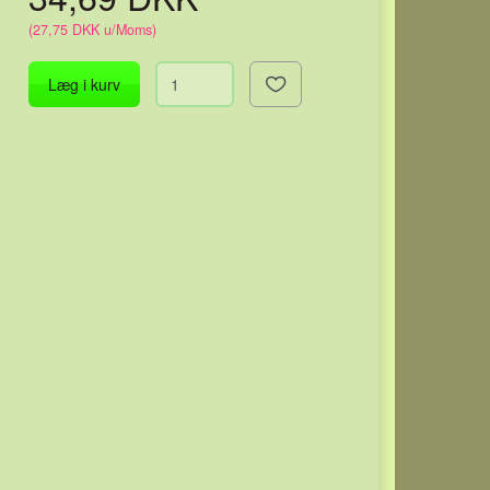
(
27,75 DKK
u/Moms
)
Læg i kurv