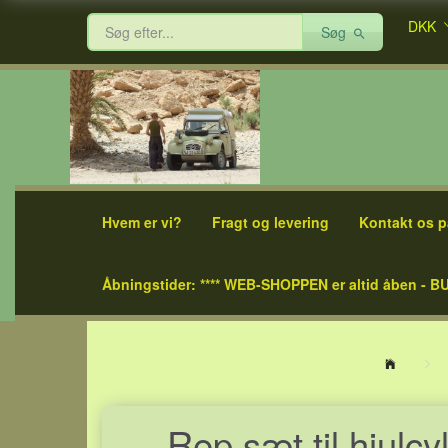
DKK
Søg
Hvem er vi?
Fragt og levering
Kontakt os p
Åbningstider: **** WEB-SHOPPEN er altid åben - BU
Rep.sæt til hjulc