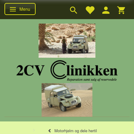
Menu
Skifte navigation
Motorhjelm og dele hertil