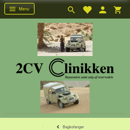
Menu
Skifte navigation
Bagkofanger